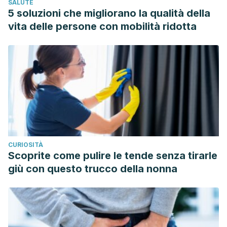
SALUTE
Altea Esteve Martinez, Begoña Fornés Pujalte, Federico
5 soluzioni che migliorano la qualità della
Palomar Llatas, REACCIONES DE FOTOSENSIBILIDAD DE
vita delle persone con mobilità ridotta
ORIGEN EXÓGENO:
FOTOTOXIA Y FOTOALERGIA
CURIOSITÀ
Scoprite come pulire le tende senza tirarle
giù con questo trucco della nonna