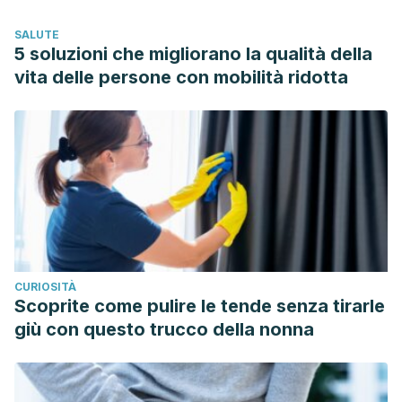
301.
SALUTE
Bolke, L., Schlippe, G., Gerß, J., & Voss, W. (2019). A
5 soluzioni che migliorano la qualità della
collagen supplement improves skin hydration, elasticity,
vita delle persone con mobilità ridotta
roughness, and density: Results of a randomized, placebo-
controlled, blind study.
Nutrients
,
11
(10), 2494.
Inoue, N., Sugihara, F., & Wang, X. (2016). Ingestion of
bioactive collagen hydrolysates enhance facial skin
moisture and elasticity and reduce facial ageing signs in a
randomised double‐blind placebo‐controlled clinical
study.
Journal of the Science of Food and
Agriculture
,
96
(12), 4077-4081.
CURIOSITÀ
Mayo Clinic. Arrugas. https://www.mayoclinic.org/es-
Scoprite come pulire le tende senza tirarle
es/diseases-conditions/wrinkles/diagnosis-treatment/drc-
giù con questo trucco della nonna
20354931
Mayo Clinic. Cuidado de la piel: 5 sugerencias para una
piel sana. https://www.mayoclinic.org/es-es/healthy-