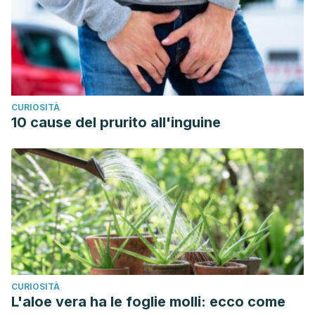
lifestyle/adult-health/in-depth/skin-care/art-20048237
Morita, A. (2007). Tobacco smoke causes premature skin
aging.
Journal of dermatological science
,
48
(3), 169-175.
Tapia, A. G. (2001). Menopausia y piel.
Actas Dermo-
Sifiliográficas
,
92
(10), 431-437.
CURIOSITÀ
Rowles, A. (4 de junio, 2017 )What Is Gelatin Good For?
10 cause del prurito all'inguine
Benefits, Uses and More.
Healthline.
https://www.healthline.com/nutrition/gelatin-
benefits
Valdés-Rodríguez, R., Torres-Álvarez, B., González-Muro,
J., & Almeda-Valdés, P. (2012). La piel y el sistema
endocrinológico.
Gaceta médica de México
,
148
(2), 162-
168.
CURIOSITÀ
L'aloe vera ha le foglie molli: ecco come