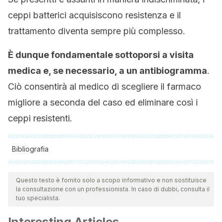
ceppi batterici acquisiscono resistenza e il
trattamento diventa sempre più complesso.
È dunque fondamentale sottoporsi a visita
medica e, se necessario, a un antibiogramma
.
Ciò consentirà al medico di scegliere il farmaco
migliore a seconda del caso ed eliminare così i
ceppi resistenti.
Bibliografia
Tutte le fonti citate sono state esaminate a fondo dal nostro
team per garantirne la qualità, l'affidabilità, l'attualità e la
Questo testo è fornito solo a scopo informativo e non sostituisce
la consultazione con un professionista. In caso di dubbi, consulta il
validità. La bibliografia di questo articolo è stata considerata
tuo specialista.
affidabile e di precisione accademica o scientifica.
Interesting Articles
Orrego-Marin, Claudia Patricia, Claudia Patricia Henao-