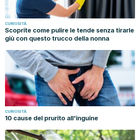
complaints among pregnant women.”
Journal of the College
of Physicians and Surgeons–pakistan: Jcpsp
16.8 (2006):
CURIOSITÀ
514-517.
Scoprite come pulire le tende senza tirarle
Alinejad, Saeed, et al. “Nephrotoxic effect of gentamicin
giù con questo trucco della nonna
and amikacin in neonates with infection.”
Nephro-Urology
Monthly
10.2 (2018).
Tayebi, Zahra, et al. “Comparison of quinolone and Î²-
lactam resistance among Escherichia coli strains isolated
from urinary tract infections.”
Infezioni in Medicina
24.4
(2016): 326-330.
Talan, David A., et al. “Extended-release ciprofloxacin
(Cipro XR) for treatment of urinary tract
CURIOSITÀ
infections.”
International journal of antimicrobial agents
23
10 cause del prurito all'inguine
(2004): 54-66.
Stamatiou, Konstantinos, and Nikolaos Pierris. “Mounting
resistance of uropathogens to antimicrobial agents: A