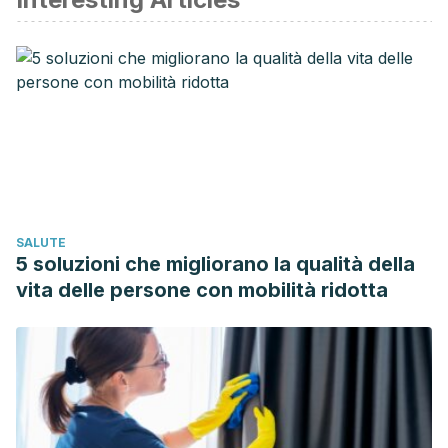
Mejia, and Jaiberth Antonio Cardona-Arias. “Prevalencia de
infección urinaria, uropatógenos y perfil de susceptibilidad
antimicrobiana.”
Acta Médica Colombiana
39.4 (2014): 352-
358.
Tandogdu, Zafer, and Florian ME Wagenlehner. “Global
epidemiology of urinary tract infections.”
Current opinion in
infectious diseases
29.1 (2016): 73-79.
Medina, Martha, and Edgardo Castillo-Pino. “An
SALUTE
introduction to the epidemiology and burden of urinary
5 soluzioni che migliorano la qualità della
tract infections.”
Therapeutic advances in urology
11 (2019):
vita delle persone con mobilità ridotta
1756287219832172.
Barker, Charlotte I., Eva Germovsek, and Mike Sharland.
“What do I need to know about penicillin
antibiotics?.”
Archives of Disease in Childhood-Education
and Practice
102.1 (2017): 44-50.
Hanif, Shamayela. “Frequency and pattern of urinary