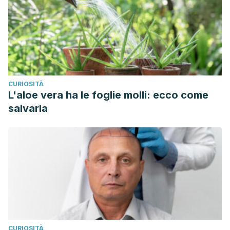
retrospective study in patients with chronic bacterial
prostatitis relapse.”
Investigative and clinical urology
58.4
(2017): 271-280.
NEMIROVSKY, CORINA, et al. “Consenso Argentino
Intersociedades de Infección Urinaria 2018-2019-Parte
CURIOSITÀ
I.”
MEDICINA (Buenos Aires)
80.3 (2020): 229-240.
L'aloe vera ha le foglie molli: ecco come
salvarla
CURIOSITÀ