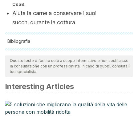
casa.
Aiuta la carne a conservare i suoi
succhi durante la cottura.
Bibliografia
Tutte le fonti citate sono state esaminate a fondo dal nostro
team per garantirne la qualità, l'affidabilità, l'attualità e la
Questo testo è fornito solo a scopo informativo e non sostituisce
la consultazione con un professionista. In caso di dubbi, consulta il
validità. La bibliografia di questo articolo è stata considerata
tuo specialista.
affidabile e di precisione accademica o scientifica.
Interesting Articles
Zhang, P., Whistler, R. L., BeMiller, J. N. and Hamaker, B. R.
2005. Banana starch:
production, physicochemical properties, and digestibility –
a review. Carbohydrate
Polymers. 59: 443–458.
Sulaiman, S., Yusoff, N., Eldeen, I., Seow, E., Sajak, A.,
Supriatno, and Ooi, K. 2011.