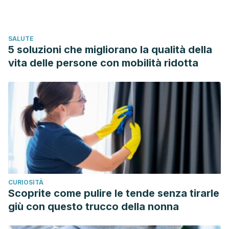
Correlation between total phenolic and mineral contents
with antioxidant activity of eight
SALUTE
Malaysian bananas (Musa sp.). Journal of Food
5 soluzioni che migliorano la qualità della
Composition and Analysis. 24(1): 1-10.
vita delle persone con mobilità ridotta
González, R., Lobo, M., and González, M.2010. Antioxidant
activity in banana peel
extracts: Testing extraction conditions and related
bioactive compounds. Food
Chemistry. 119(3): 1030-1039.
CURIOSITÀ
Scoprite come pulire le tende senza tirarle
giù con questo trucco della nonna