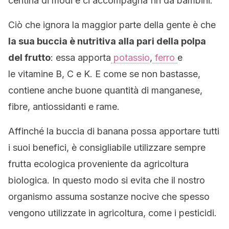
centina di modi e ci accompagna fin da bambini.
Ciò che ignora la maggior parte della gente è che
la sua buccia è nutritiva alla pari della polpa
del frutto
: essa apporta
potassio
,
ferro
e
le vitamine B, C e K. E come se non bastasse,
contiene anche buone quantità di manganese,
fibre, antiossidanti e rame.
Affinché la buccia di banana possa apportare tutti
i suoi benefici, è consigliabile utilizzare sempre
frutta ecologica proveniente da agricoltura
biologica. In questo modo si evita che il nostro
organismo assuma sostanze nocive che spesso
vengono utilizzate in agricoltura, come i pesticidi.