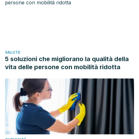
Monti, José Galeano, and Oscar Balbuena Jara. “Tortura e
indefensión aprendida en adolescentes en privación de
libertad.”
Revista Paraguay desde las Ciencias Sociales
7
(2016): 129-158.
Cepeda P. Análisis de la relación entre la indefensión
aprendida y el femicidio [Internet]. Vol. 11. Pontificia
SALUTE
Universidad Católica del Ecuador; 2017. Available from:
5 soluzioni che migliorano la qualità della
http://repositorio.puce.edu.ec/handle/22000/1311
vita delle persone con mobilità ridotta
Peña V. Relación Entre Dependencia Emocional e
Indefension aprendida en Mujeres víctimas de violencia
intrafamiliar [Internet]. Universidad Autónoma del Estado de
México; 2019. Available from:
http://148.215.1.182/handle/20.500.11799/105655
Reyes M. INDEFENSIÓN APRENDIDA Y ESTILO PARENTAL
PERCIBIDO EN ESTUDIANTES QUE SUFREN BULLYING DE
UNA SECUNDARIA [Internet]. Universidad Autónoma del