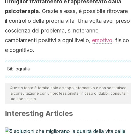
Il miglior trattamento è rappresentato dalla
psicoterapia
. Grazie a essa, è possibile ritrovare
il controllo della propria vita. Una volta aver preso
coscienza del problema, si noteranno
cambiamenti positivi a ogni livello,
emotivo
, fisico
e cognitivo.
Bibliografia
Tutte le fonti citate sono state esaminate a fondo dal nostro
team per garantirne la qualità, l'affidabilità, l'attualità e la
Questo testo è fornito solo a scopo informativo e non sostituisce
la consultazione con un professionista. In caso di dubbi, consulta il
validità. La bibliografia di questo articolo è stata considerata
tuo specialista.
affidabile e di precisione accademica o scientifica.
Interesting Articles
American Psychological Association. APA Dictionary of
Psychology [Internet]. Washington, DC: APA. Disponible
en: https://dictionary.apa.org/learned-helplessness