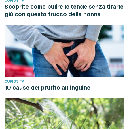
CURIOSITÀ
Estado México; 2019. Available from:
Scoprite come pulire le tende senza tirarle
http://148.215.1.182/handle/20.500.11799/105652
giù con questo trucco della nonna
Berengil Llantoy, Ana Paula, and Tessy Anyela Povis
Matencio. “Autoconcepto e indefensión aprendida en
estudiantes de 2 a 5 año del nivel secundario de una
institución educativa pública de Chaclacayo-Lima.” (2019).
Vázquez-Valverde C, Polaino-Lorente A. La indefension
aprendida en el hombre : Revisión crítica y búsqueda de
un algoritmo explicativo. Estud Psicol [Internet]. 1982;11:70–
89. Available from:
CURIOSITÀ
https://dialnet.unirioja.es/servlet/articulo?codigo=65852
10 cause del prurito all'inguine
Sanmartín, Pedro García. “Educar en fortalezas
psicológicas para mitigar la vulnerabilidad.”
EHQUIDAD.
Revista Internacional de Políticas de Bienestar y Trabajo
Social
13 (2020): 121-150.