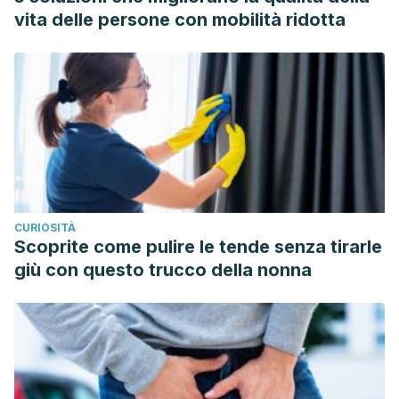
autoimmune reactivities”,
Altern Ther Health Med.
2015;21
vita delle persone con mobilità ridotta
Suppl 1:46-51.
Faris, M. A. I. E., Takruri, H. R., & Issa, A. Y. (2013). Role of
lentils (Lens culinaris L.) in human health and nutrition: A
review. Mediterranean Journal of Nutrition and Metabolism.
https://doi.org/10.1007/s12349-012-0109-8
CURIOSITÀ
Scoprite come pulire le tende senza tirarle
giù con questo trucco della nonna