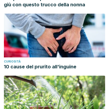
August 29, 2020, from http://scielo.isciii.es/scielo.php?
giù con questo trucco della nonna
script=sci_arttext&pid=S1699-695X2009000100009
López-Pintor, R. M., Casañas, E., González-Serrano, J.,
Serrano, J., Ramírez, L., De Arriba, L., & Hernández, G.
(2016). Xerostomia, Hyposalivation, and Salivary Flow in
Diabetes Patients. Journal of Diabetes Research. Hindawi
Limited. https://doi.org/10.1155/2016/4372852
García Chías, Begoña.
Prevalencia de los efectos orales
secundarios a la quimioterapia en un hospital de Madrid y
CURIOSITÀ
factores asociados
. Diss. Universidad Complutense de
10 cause del prurito all'inguine
Madrid, 2019.
MANEJO TERAPEÚTICO DEL PACIENTE CON XEROSTOMÍA.
(n.d.). Retrieved August 29, 2020, from
https://www.actaodontologica.com/ediciones/2001/1/manejo_
Ivanovski, K., et al. “Xerostomia and salivary levels of
glucose and urea in patients with diabetes.”
Contributions