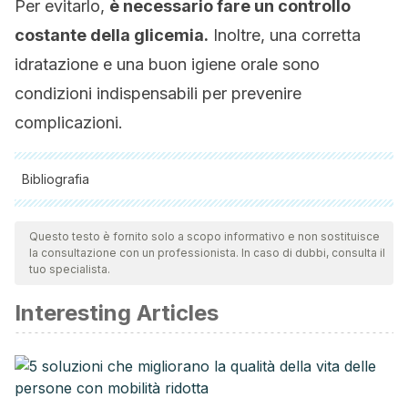
Per evitarlo,
è necessario fare un controllo
costante della glicemia.
Inoltre, una corretta
idratazione e una buon igiene orale sono
condizioni indispensabili per prevenire
complicazioni.
Bibliografia
Tutte le fonti citate sono state esaminate a fondo dal nostro
team per garantirne la qualità, l'affidabilità, l'attualità e la
Questo testo è fornito solo a scopo informativo e non sostituisce
la consultazione con un professionista. In caso di dubbi, consulta il
validità. La bibliografia di questo articolo è stata considerata
tuo specialista.
affidabile e di precisione accademica o scientifica.
Interesting Articles
Molania, T., Alimohammadi, M., Akha, O., Mousavi, J.,
Razvini, R., & Salehi, M. (2017). The effect of xerostomia
and hyposalivation on the quality of life of patients with
type II diabetes mellitus. Electronic Physician, 9(11), 5814–