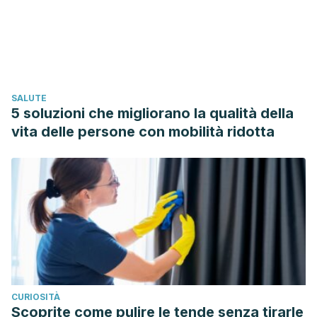
5819. https://doi.org/10.19082/5814
Escobar, Deyanira Cabrera, Luis González Valdés, and
Orquídea Ferrer Hurtado. “Xerostomía en pacientes con
síndrome de Sjögren.”
Revista Electrónica Dr. Zoilo E.
Marinello Vidaurreta
42.1 (2017).
SALUTE
Hoseini, A., Mirzapour, A., Bijani, A., & Shirzad, A. (2017).
5 soluzioni che migliorano la qualità della
Salivary flow rate and xerostomia in patients with type I and
vita delle persone con mobilità ridotta
II diabetes mellitus. Electronic Physician, 9(9), 5244–5249.
https://doi.org/10.19082/5244
Navea Aguilera, C., Guijarro de Armas, M. G., Monereo
Megías, S., Merino Viveros, M., & Torán Ranero, C. (2015,
January 1). Relación entre xerostomía y diabetes mellitus:
Una complicación poco conocida. Endocrinologia y
Nutricion. Elsevier Doyma.
https://doi.org/10.1016/j.endonu.2014.09.004
CURIOSITÀ
Xerostomía: Diagnóstico y Manejo Clínico. (n.d.). Retrieved
Scoprite come pulire le tende senza tirarle