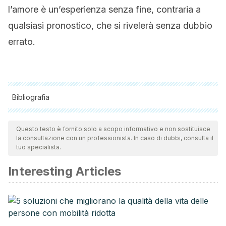
l’amore è un’esperienza senza fine, contraria a
qualsiasi pronostico, che si rivelerà senza dubbio
errato.
Bibliografia
Tutte le fonti citate sono state esaminate a fondo dal nostro
team per garantirne la qualità, l'affidabilità, l'attualità e la
Questo testo è fornito solo a scopo informativo e non sostituisce
la consultazione con un professionista. In caso di dubbi, consulta il
validità. La bibliografia di questo articolo è stata considerata
tuo specialista.
affidabile e di precisione accademica o scientifica.
Interesting Articles
Guzmán, Mónica., Contreras, Paula. (2012). Estilos de
Apego en Relaciones de Pareja y su Asociación con la
Satisfacción Marital. https://scielo.conicyt.cl/scielo.php?
script=sci_arttext&pid=S0718-22282012000100005