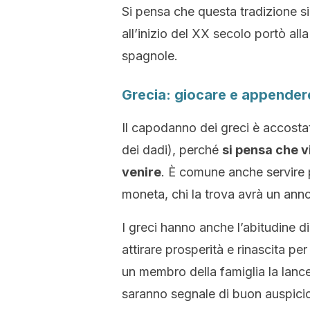
Si pensa che questa tradizione s
all’inizio del XX secolo portò alla
spagnole.
Grecia: giocare e appendere
Il capodanno dei greci è accostato 
dei dadi), perché
si pensa che v
venire
. È comune anche servire 
moneta, chi la trova avrà un anno
I greci hanno anche l’abitudine d
attirare prosperità e rinascita pe
un membro della famiglia la lanc
saranno segnale di buon auspici