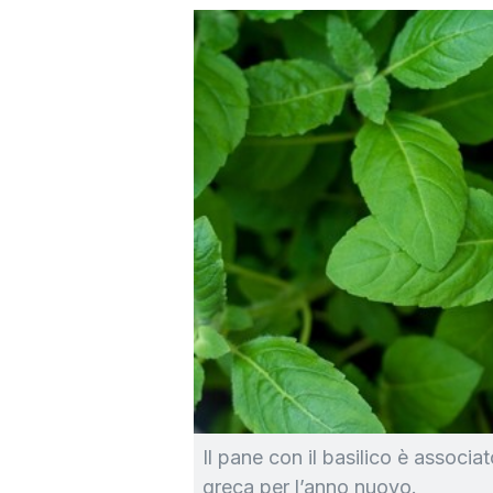
Il pane con il basilico è associa
greca per l’anno nuovo.