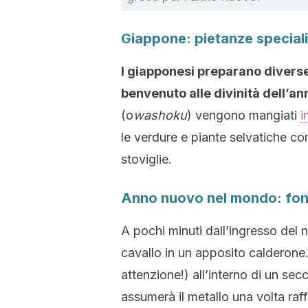
Giappone: pietanze speciali
I giapponesi preparano diverse
benvenuto alle divinità dell’an
(o
washoku
) vengono mangiati
i
le verdure e piante selvatiche co
stoviglie.
Anno nuovo nel mondo: fonder
A pochi minuti dall’ingresso del n
cavallo in un apposito calderone.
attenzione!) all’interno di un se
assumerà il metallo una volta raff