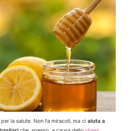
o per la salute. Non fa miracoli, ma ci
aiuta a
basilari
che, spesso, a causa dello
stress
,