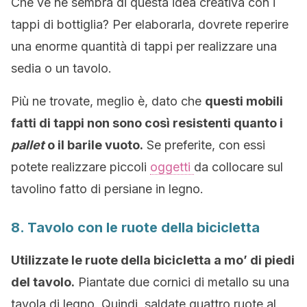
Che ve ne sembra di questa idea creativa con i
tappi di bottiglia? Per elaborarla, dovrete reperire
una enorme quantità di tappi per realizzare una
sedia o un tavolo.
Più ne trovate, meglio è, dato che
questi mobili
fatti di tappi non sono così resistenti quanto i
pallet
o il barile vuoto.
Se preferite, con essi
potete realizzare piccoli
oggetti
da collocare sul
tavolino fatto di persiane in legno.
8. Tavolo con le ruote della bicicletta
Utilizzate le ruote della bicicletta a mo’ di piedi
del tavolo.
Piantate due cornici di metallo su una
tavola di legno. Quindi, saldate quattro ruote al