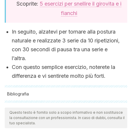
Scoprite:
5 esercizi per snellire il girovita e i
fianchi
In seguito, alzatevi per tornare alla postura
naturale e realizzate 3 serie da 10 ripetizioni,
con 30 secondi di pausa tra una serie e
l’altra.
Con questo semplice esercizio, noterete la
differenza e vi sentirete molto più forti.
Bibliografia
Tutte le fonti citate sono state esaminate a fondo dal nostro
team per garantirne la qualità, l'affidabilità, l'attualità e la
Questo testo è fornito solo a scopo informativo e non sostituisce
la consultazione con un professionista. In caso di dubbi, consulta il
validità. La bibliografia di questo articolo è stata considerata
tuo specialista.
affidabile e di precisione accademica o scientifica.