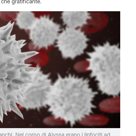
ù che gratificante.
ianchi. Nel corpo di Alyssa erano i linfociti ad