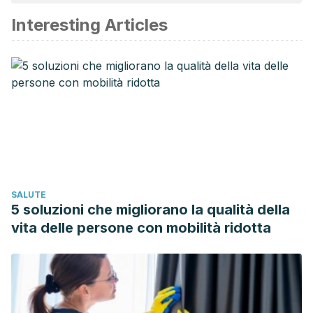
affidabile e di precisione accademica o scientifica.
Interesting Articles
Roach PJ., Glycogen and its metabolism. Curr Mol Med,
2002. 2(2): 101-20.
Kanter M. High-Quality Carbohydrates and Physical
Performance: Expert Panel Report.
Nutr Today
.
2018;53(1):35–39. doi:10.1097/NT.0000000000000238
Lopez Minguez J., Gómez Abellán P., Garaulet M., Timing
of breakfast, lunch, and dinner. Effects on obesity and
metabolic risk. Nutrients, 2019.
SALUTE
5 soluzioni che migliorano la qualità della
vita delle persone con mobilità ridotta