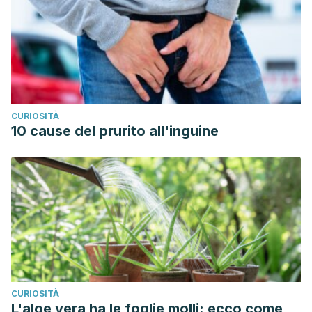
CURIOSITÀ
10 cause del prurito all'inguine
CURIOSITÀ
L'aloe vera ha le foglie molli: ecco come