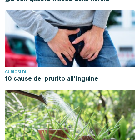
Dermatologic Clinics,
36
(3), 225–243.
https://pubmed.ncbi.nlm.nih.gov/29929595/
Willems, H. M. E., Ahmed, S. S., Liu, J., Xu, Z., & Peters, B. M.
(2020). Vulvovaginal Candidiasis: A Current Understanding
and Burning Questions.
Journal of Fungi (Basel,
Switzerland),
6
(1), 27.
https://www.ncbi.nlm.nih.gov/pmc/articles/PMC7151053/
CURIOSITÀ
10 cause del prurito all'inguine