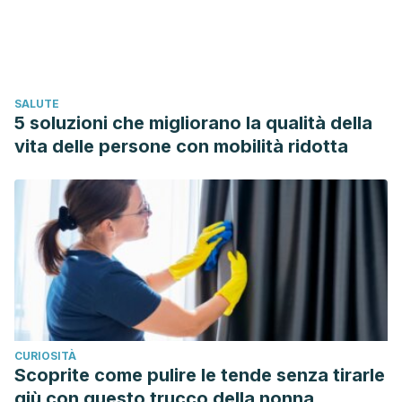
American Journal of Obstetrics and Gynecology,
210
(6),
528.e1–528.e5285.
https://www.ncbi.nlm.nih.gov/pmc/articles/PMC4040320/
Khedkar, R., & Pajai, S. (2022). Bacterial Vaginosis: A
SALUTE
Comprehensive Narrative on the Etiology, Clinical Features,
5 soluzioni che migliorano la qualità della
and Management Approach.
Cureus,
14
(11), e31314.
vita delle persone con mobilità ridotta
https://www.ncbi.nlm.nih.gov/pmc/articles/PMC9735379/
Lambert, J. (2014). Pruritus in female patients.
BioMed
Research International
, 2014, 541867.
https://www.ncbi.nlm.nih.gov/pmc/articles/PMC3966341/
Raef, H. S., & Elmariah, S. B. (2021). Vulvar Pruritus: A
Review of Clinical Associations, Pathophysiology and
Therapeutic Management.
Frontiers in Medicine, 8
,
649402.
CURIOSITÀ
https://www.ncbi.nlm.nih.gov/pmc/articles/PMC8058221/
Scoprite come pulire le tende senza tirarle
Savas, J. A., & Pichardo, R. O. (2018). Female Genital Itch.
giù con questo trucco della nonna