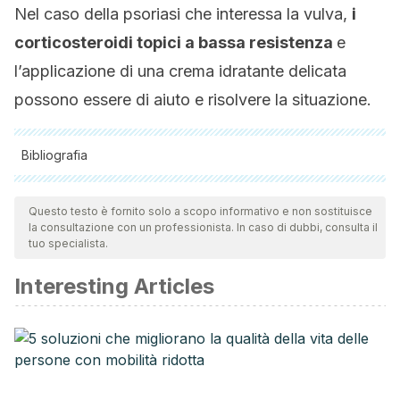
Nel caso della psoriasi che interessa la vulva,
i
corticosteroidi topici a bassa resistenza
e
l’applicazione di una crema idratante delicata
possono essere di aiuto e risolvere la situazione.
Bibliografia
Tutte le fonti citate sono state esaminate a fondo dal nostro
team per garantirne la qualità, l'affidabilità, l'attualità e la
Questo testo è fornito solo a scopo informativo e non sostituisce
la consultazione con un professionista. In caso di dubbi, consulta il
validità. La bibliografia di questo articolo è stata considerata
tuo specialista.
affidabile e di precisione accademica o scientifica.
Interesting Articles
Corazza, M., Toni, G., Zedde, P., Schettini, N., & Borghi, A.
(2021). Contact dermatitis of the vulva.
Allergies,
1
(4), 206–
215.
https://www.mdpi.com/2313-5786/1/4/19
DeMaria, A. L., Flores, M., Hirth, J. M., & Berenson, A. B.
(2014). Complications related to pubic hair removal.