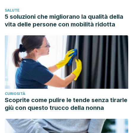
91.
https://www.mdpi.com/1420-3049/6/2/87
SALUTE
Campo, J. D., Amiot, M. J., & Nguyen-The, C.
(2000).
5 soluzioni che migliorano la qualità della
Antimicrobial effect of rosemary extracts.
Journal of food
vita delle persone con mobilità ridotta
protection
,
63
(10), 1359-1368.
https://meridian.allenpress.com/jfp/article/63/10/1359/168611/A
Effect-of-Rosemary-Extracts
Saqib, A.
(2017). Antimicrobial activity of apple cider
vinegar.
Mapana-Journal of Sciences
,
16
(2), 11-15.
http://111.93.136.232/index.php/mapana/article/view/1514
CURIOSITÀ
Scoprite come pulire le tende senza tirarle
giù con questo trucco della nonna