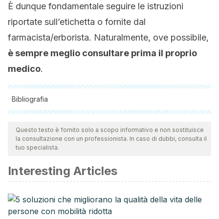
È dunque fondamentale seguire le istruzioni
riportate sull’etichetta o fornite dal
farmacista/erborista. Naturalmente, ove possibile,
è sempre meglio consultare prima il proprio
medico
.
Bibliografia
Tutte le fonti citate sono state esaminate a fondo dal nostro
team per garantirne la qualità, l'affidabilità, l'attualità e la
Questo testo è fornito solo a scopo informativo e non sostituisce
la consultazione con un professionista. In caso di dubbi, consulta il
validità. La bibliografia di questo articolo è stata considerata
tuo specialista.
affidabile e di precisione accademica o scientifica.
Interesting Articles
Hong DY, Pan KY. Paeoniaceae. In: Wu ZY, Raven PH,
editors. Flora of China. Vol. 6. Science Press and Missouri
Botanic Garden Press; Beijing, China: 2001. pp. 127–132.
[Google Scholar]