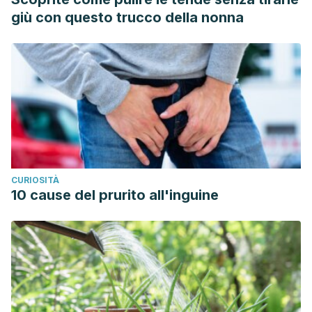
Effects of Paeoniflorin and Its Derivative Paeoniflorin-6′-O-
giù con questo trucco della nonna
Benzene Sulfonate CP-25 on Inflammation and Immune
Diseases. Frontiers in Pharmacology, 10.
https://doi.org/10.3389/fphar.2019.00057
Ye S, Mao B, Yang L, Fu W, Hou J. Thrombosis
recanalization by paeoniflorin through the upregulation of
urokinase‑type plasminogen activator via the MAPK
signaling pathway.
Mol Med Rep
. 2016;13(6):4593-4598.
doi:10.3892/mmr.2016.5146
CURIOSITÀ
Kim, K., & Park, K.-I. (2019). A Review of Antiplatelet Activity
10 cause del prurito all'inguine
of Traditional Medicinal Herbs on Integrative Medicine
Studies. Evidence-Based Complementary and Alternative
Medicine, 2019, 1–18. https://doi.org/10.1155/2019/7125162
Yu JB, Zhao ZX, Peng R, et al. Gut Microbiota-Based
Pharmacokinetics and the Antidepressant Mechanism of
Paeoniflorin.
Front Pharmacol
. 2019;10:268. Published 2019