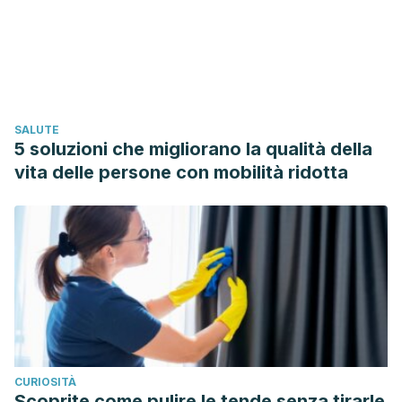
Paeonia lactiflora. (n.d.). ScienceDirect. Retrieved on June
1, 2021 from
https://www.sciencedirect.com/topics/pharmacology-
toxicology-and-pharmaceutical-science/paeonia-lactiflora
Zhou C, Zhang Y, Sheng Y, et al. Herbaceous peony
SALUTE
(Paeonia lactiflora Pall.) as an alternative source of
5 soluzioni che migliorano la qualità della
oleanolic and ursolic acids. Int J Mol Sci. 2011;12(1):655-667.
vita delle persone con mobilità ridotta
Published 2011 Jan 18. doi:10.3390/ijms12010655
Jiang H, Li J, Wang L, Wang S, Nie X, Chen Y, Fu Q, Jiang
M, Fu C, He Y. Total glucosides of paeony: A review of its
phytochemistry, role in autoimmune diseases, and
mechanisms of action. J Ethnopharmacol. 2020 Aug
10;258:112913. doi: 10.1016/j.jep.2020.112913. Epub 2020 May
1. PMID: 32371143.
Tu, J., Guo, Y., Hong, W., Fang, Y., Han, D., Zhang, P.,
CURIOSITÀ
Wang, X., Körner, H., & Wei, W. (2019). The Regulatory
Scoprite come pulire le tende senza tirarle