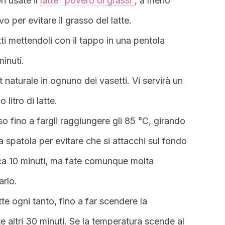
n usate il
latte “povero di grassi”
, a meno
 per evitare il grasso del latte.
ti mettendoli con il tappo in una pentola
inuti.
 naturale in ognuno dei vasetti. Vi servirà un
litro di latte.
so fino a fargli raggiungere gli 85 °C, girando
spatola per evitare che si attacchi sul fondo
irca 10 minuti, ma fate comunque molta
arlo.
tte ogni tanto, fino a far scendere la
 altri 30 minuti. Se la temperatura scende al