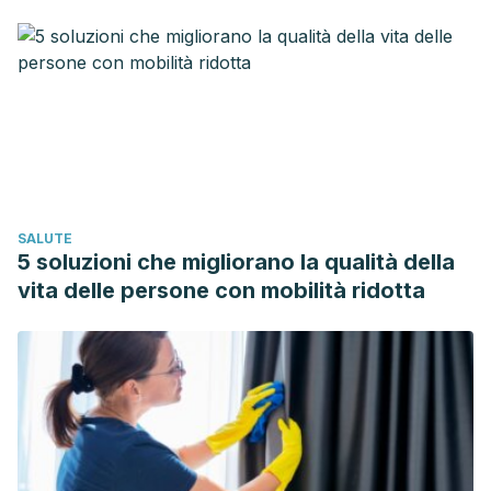
acaba de comenzar. Agricultura: Revista agropecuaria y
ganadera. Disponible en:
https://dialnet.unirioja.es/servlet/articulo?codigo=1414
Moreira V, López A (2006). Intolerancia a la lactosa.
Revista Española de Enfermedades digestivas, 98(2).
Disponible en: https://scielo.isciii.es/scielo.php?
script=sci_arttext&pid=S1130-01082006000200009
SALUTE
5 soluzioni che migliorano la qualità della
vita delle persone con mobilità ridotta