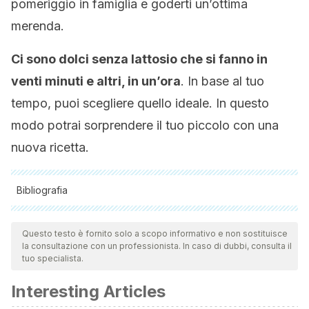
pomeriggio in famiglia e goderti un’ottima
merenda.
Ci sono dolci senza lattosio che si fanno in
venti minuti e altri, in un’ora
. In base al tuo
tempo, puoi scegliere quello ideale. In questo
modo potrai sorprendere il tuo piccolo con una
nuova ricetta.
Bibliografia
Tutte le fonti citate sono state esaminate a fondo dal nostro
team per garantirne la qualità, l'affidabilità, l'attualità e la
Questo testo è fornito solo a scopo informativo e non sostituisce
la consultazione con un professionista. In caso di dubbi, consulta il
validità. La bibliografia di questo articolo è stata considerata
tuo specialista.
affidabile e di precisione accademica o scientifica.
Interesting Articles
Costa J, Medina L, Meneses A (1998). Una revolución