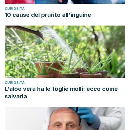
throat/diagnosis-treatment/drc-20351640#treatment
CURIOSITÀ
Murugesh, J., Annigeri, R. G., Raheel, S. A., Azzeghaiby, S.,
10 cause del prurito all'inguine
Alshehri, M., & Kujan, O. (2015). Effect of yogurt and pH
equivalent lemon juice on salivary flow rate in healthy
volunteers-An experimental crossover study.
Interventional
medicine & applied science
,
7
(4), 147–151.
https://www.ncbi.nlm.nih.gov/pmc/articles/PMC4701165/
CURIOSITÀ
L'aloe vera ha le foglie molli: ecco come
salvarla