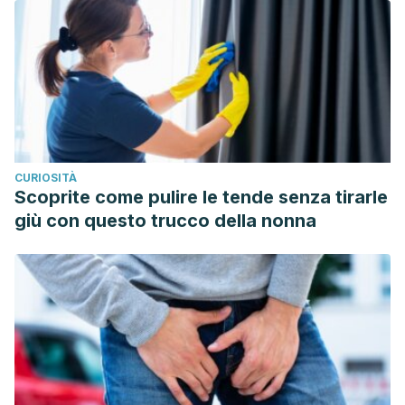
https://www.ncbi.nlm.nih.gov/pmc/articles/PMC8452398/
Khan, N., & Mukhtar, H. (2018). Tea Polyphenols in
Promotion of Human Health.
Nutrients,
11(1), 39.
https://www.ncbi.nlm.nih.gov/pmc/articles/PMC6356332/
King, D. (2022). Sore throats suck. Do throat lozenges help
at all?.
UQ News.
https://www.uq.edu.au/news/article/2022/07/sore-throats-
CURIOSITÀ
suck-do-throat-lozenges-help-all
Scoprite come pulire le tende senza tirarle
Miller, Tom. (2019, enero 31).
Does gargling salt water help
giù con questo trucco della nonna
a sore throat?
University of Utah Health.
https://healthcare.utah.edu/the-scope/health-
library/all/2019/01/does-gargling-salt-water-help-sore-
throat
MayoClinic. (2021, 10 junio).
Dolor de garganta
.
mayoclinic.org. Consultado el 04 de junio 2023.
https://www.mayoclinic.org/diseases-conditions/sore-