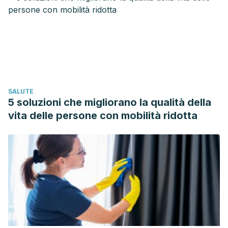
production. Lipid Insights.
https://doi.org/10.4137/LPI.S40233
Ladda, P. L., & Kamthane, R. B. (2014). Ricinus communis
(Castor): An Overview. Int. J. of Res. in Pharmacology &
Pharmacotherapeutics.
Snehlata, H., & Dande, P. (2012). Trigonella foenum-
SALUTE
graecum. Nternational Journal of Current Pharmaceutical
5 soluzioni che migliorano la qualità della
Review and Research.
https://doi.org/10.1007/978-94-007-
vita delle persone con mobilità ridotta
1764-0_96
Bukhari, S. B., Bhanger, M. I., & Memon, S. (2008).
Antioxidative Activity of Extracts from Fenugreek Seeds (
Trigonella foenum-graecum ). Pakistan Journal of
Analytical & Environmental Chemistry.
Ross, C. M., & Poluhowich, J. J. (1984). The effect of apple
cider vinegar on adjuvant arthritic rats. Nutrition Research.
https://doi.org/10.1016/S0271-5317
(84)80049-4