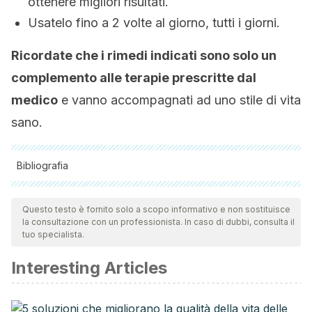
ottenere migliori risultati.
Usatelo fino a 2 volte al giorno, tutti i giorni.
Ricordate che i rimedi indicati sono solo un
complemento alle terapie prescritte dal
medico
e vanno accompagnati ad uno stile di vita
sano.
Bibliografia
Tutte le fonti citate sono state esaminate a fondo dal nostro
team per garantirne la qualità, l'affidabilità, l'attualità e la
Questo testo è fornito solo a scopo informativo e non sostituisce
la consultazione con un professionista. In caso di dubbi, consulta il
validità. La bibliografia di questo articolo è stata considerata
tuo specialista.
affidabile e di precisione accademica o scientifica.
Interesting Articles
Patel, V. R., Dumancas, G. G., Viswanath, L. C. K., Maples, R.,
& Subong, B. J. J. (2016). Castor oil: Properties, uses, and
optimization of processing parameters in commercial