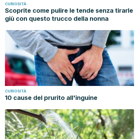
CURIOSITÀ
Powanda, M. C., Whitehouse, M. W., & Rainsford, K. D.
Scoprite come pulire le tende senza tirarle
(2015). Celery Seed and Related Extracts with Antiarthritic,
giù con questo trucco della nonna
Antiulcer, and Antimicrobial Activities. Prog Drug Res.
https://doi.org/http
://dx.doi.org/10.1007/978-3-0348-0927-
6_4
Tyagi, S., J. Chirag, P., Dhruv, M., Ishita, M., Gupta, A. K.,
Usman, M. R. M., … Maheshwari, R. K. (2013). Medical
Benefits of Apium Graveolens (Celery Herb). Journal of
Drug Discovery and Therapeutics.
Therkleson, T. (2010). Ginger compress therapy for adults
CURIOSITÀ
with osteoarthritis. Journal of Advanced Nursing.
10 cause del prurito all'inguine
https://doi.org/10.1111/j.1365-2648.2010.05355.x
Al-Nahain, A., Jahan, R., & Rahmatullah, M. (2014). Zingiber
officinale : A Potential Plant against Rheumatoid Arthritis.
Arthritis.
https://doi.org/10.1155/2014/159089