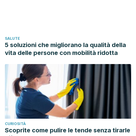
Aradmehr, M., Azhari, S., Ahmadi, S., & Azmoude, E. (2017).
The Effect of Chamomile Cream on Episiotomy Pain in
Primiparous Women: A Randomized Clinical Trial.
Journal of
caring sciences
,
6
(1), 19–28. Disponible en:
SALUTE
https://doi.org/10.15171/jcs.2017.003
5 soluzioni che migliorano la qualità della
Borges, R. S., Ortiz, B. L. S., Pereira, A. C. M., Keita, H., &
vita delle persone con mobilità ridotta
Carvalho, J. C. T. (2019). Rosmarinus officinalis essential oil:
A review of its phytochemistry, anti-inflammatory activity,
and mechanisms of action involved.
Journal of
ethnopharmacology
,
229
, 29–45. Disponible en:
https://doi.org/10.1016/j.jep.2018.09.038
Caudal, D., Guinobert, I., Lafoux, A., Bardot, V., Cotte, C.,
Ripoche, I., Chalard, P., & Huchet, C. (2017). Skeletal
muscle relaxant effect of a standardized extract
CURIOSITÀ
of
Valeriana officinalis
L. after acute administration in
Scoprite come pulire le tende senza tirarle
mice.
Journal of traditional and complementary