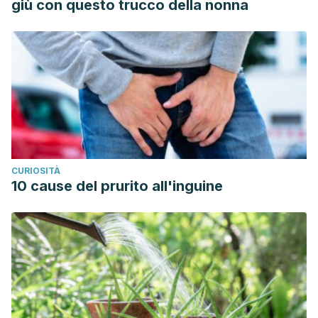
giù con questo trucco della nonna
medicine
,
8
(2), 335–340. Recuperado de:
https://doi.org/10.1016/j.jtcme.2017.06.011
Fattori, V., Hohmann, M. S., Rossaneis, A. C., Pinho-Ribeiro,
F. A., & Verri, W. A. (2016). Capsaicin: Current
Understanding of Its Mechanisms and Therapy of Pain and
Other Pre-Clinical and Clinical Uses.
Molecules (Basel,
Switzerland)
,
21
(7), 844. Recuperado de:
https://doi.org/10.3390/molecules21070844
CURIOSITÀ
Galeotti, N., Vivoli, E., Bilia, A. R., Vincieri, F. F., & Ghelardini,
10 cause del prurito all'inguine
C. (2010). St. John’s Wort reduces neuropathic pain
through a hypericin-mediated inhibition of the protein
kinase Cgamma and epsilon activity.
Biochemical
pharmacology
,
79
(9), 1327–1336. Disponible en:
https://doi.org/10.1016/j.bcp.2009.12.016
Gröber, U., Werner, T., Vormann, J., & Kisters, K. (2017).
Myth or Reality-Transdermal Magnesium?.
Nutrients
,
9
(8),