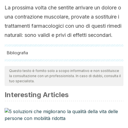
La prossima volta che sentite arrivare un dolore o
una contrazione muscolare, provate a sostituire i
trattamenti farmacologici con uno di questi rimedi
naturali: sono validi e privi di effetti secondari.
Bibliografia
Tutte le fonti citate sono state esaminate a fondo dal nostro
team per garantirne la qualità, l'affidabilità, l'attualità e la
Questo testo è fornito solo a scopo informativo e non sostituisce
la consultazione con un professionista. In caso di dubbi, consulta il
validità. La bibliografia di questo articolo è stata considerata
tuo specialista.
affidabile e di precisione accademica o scientifica.
Interesting Articles
Anand, P., & Bley, K. (2011). Topical capsaicin for pain
management: therapeutic potential and mechanisms of
action of the new high-concentration capsaicin 8%
patch.
British journal of anaesthesia
,
107
(4), 490–502.
Recuperado de: https://doi.org/10.1093/bja/aer260