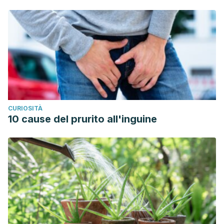
Unidos.https://ghr.nlm.nih.gov/primer/genefamily/keratins
CURIOSITÀ
10 cause del prurito all'inguine