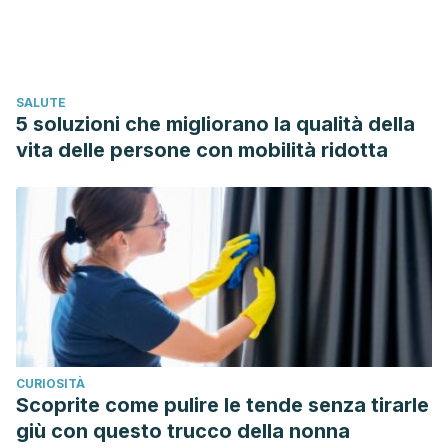
https://doi.org/10.1080/09546634.2017.1395799
Baran, R., & Andre, J. (2005). Side effects of nail cosmetics.
Journal of Cosmetic Dermatology.
SALUTE
https://doi.org/10.1111/j.1473-2165.2005.00313.x
5 soluzioni che migliorano la qualità della
Dingwall, L. (2010). Personal Hygiene Care. In Personal
vita delle persone con mobilità ridotta
Hygiene Care. https://doi.org/10.1002/9781444318708
Scher, R. K., & Daniel, C. R. (2005). Nails. In Nails.
https://doi.org/10.1016/B978-1-4160-2356-2.X5001-4
Basch C, Yarborough C, Trusty S, Basch C. Use of
Protective Gloves in Nail Salons in Manhattan, New York
City. J Prev Med Public Health. 2016;49(4):249–251.
doi:10.3961/jpmph.16.017
Baran, R., & Schoon, D. (2004). Nail fragility syndrome and
CURIOSITÀ
its treatment. Journal of Cosmetic Dermatology.
Scoprite come pulire le tende senza tirarle
https://doi.org/10.1111/j.1473-2130.2004.00076.x
giù con questo trucco della nonna
Biblioteca Nacional de Medicina de Estados