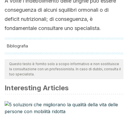
A volte l’indebolimento delle unghie può essere
conseguenza di alcuni squilibri ormonali o di
deficit nutrizionali; di conseguenza, è
fondamentale consultare uno specialista.
Bibliografia
Tutte le fonti citate sono state esaminate a fondo dal nostro
team per garantirne la qualità, l'affidabilità, l'attualità e la
Questo testo è fornito solo a scopo informativo e non sostituisce
la consultazione con un professionista. In caso di dubbi, consulta il
validità. La bibliografia di questo articolo è stata considerata
tuo specialista.
affidabile e di precisione accademica o scientifica.
Interesting Articles
Cashman, M. W., & Sloan, S. B. (2010). Nutrition and nail
disease. Clinics in Dermatology.
https://doi.org/10.1016/j.clindermatol.2010.03.037
Lipner, S. R., & Scher, R. K. (2018). Biotin for the treatment of
nail disease: what is the evidence? Journal of
Dermatological Treatment.