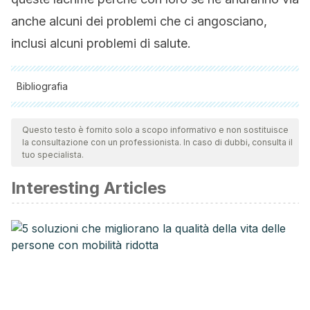
anche alcuni dei problemi che ci angosciano,
inclusi alcuni problemi di salute.
Bibliografia
Tutte le fonti citate sono state esaminate a fondo dal nostro
team per garantirne la qualità, l'affidabilità, l'attualità e la
Questo testo è fornito solo a scopo informativo e non sostituisce
la consultazione con un professionista. In caso di dubbi, consulta il
validità. La bibliografia di questo articolo è stata considerata
tuo specialista.
affidabile e di precisione accademica o scientifica.
Interesting Articles
Van Haeringen, N. J. (1981). Clinical biochemistry of tears.
Survey of Ophthalmology. https://doi.org/10.1016/0039-
6257(81)90145-4
Janssen, P. T., & Van Bijsterveld, O. P. (1983). Origin and
biosynthesis of human tear fluid proteins. Investigative
Ophthalmology and Visual Science.
Lummaa, V., Vuorisalo, T., Barr, R. G., & Lehtonen, L. (1998).