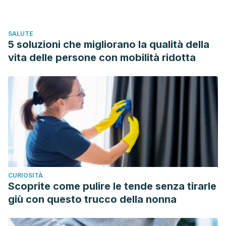
Why cry? Adaptive significance of intensive crying in
human infants. Evolution and Human Behavior.
SALUTE
https://doi.org/10.1016/S1090-5138(98)00014-2
5 soluzioni che migliorano la qualità della
GROSS, J. J., FREDRICKSON, B. L., & LEVENSON, R. W.
vita delle persone con mobilità ridotta
(1994). The psychophysiology of crying.
Psychophysiology. https://doi.org/10.1111/j.1469-
8986.1994.tb01049.x
Carrillo, W. (2013). Lysozyme: Antibacterial Activity and
Allergenicity. Actualización En Nutrición.
CURIOSITÀ
Scoprite come pulire le tende senza tirarle
giù con questo trucco della nonna