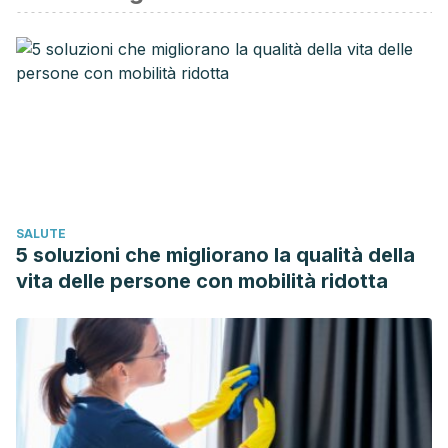
https://medlineplus.gov/spanish/druginfo/meds/a682878-
es.html.
Accessed 11/08, 2018.
Vademecum.com. Acetilsalicílico ácido. 2018. Available at:
https://www.vademecum.es/principios-activos-
acetilsalicilico
+acido-n02ba01. Accessed 11/08, 2018.
Wikipedia. Ácido acetilsalicílico. 2018. Available at:
https://es.wikipedia.org/wiki/
%C3%81cido_acetilsalic%C3%ADl
Accessed 11/08, 2018.
SALUTE
5 soluzioni che migliorano la qualità della
vita delle persone con mobilità ridotta