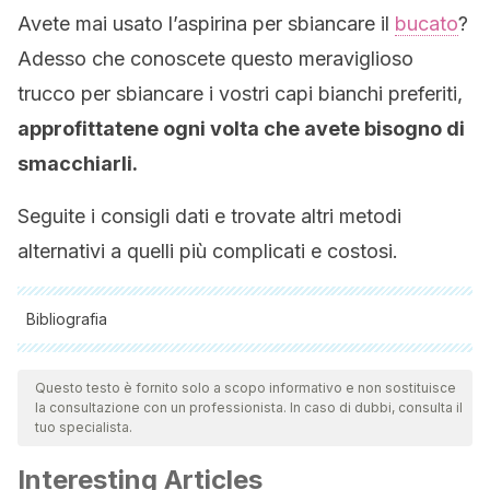
Avete mai usato l’aspirina per sbiancare il
bucato
?
Adesso che conoscete questo meraviglioso
trucco per sbiancare i vostri capi bianchi preferiti,
approfittatene ogni volta che avete bisogno di
smacchiarli.
Seguite i consigli dati e trovate altri metodi
alternativi a quelli più complicati e costosi.
Bibliografia
Tutte le fonti citate sono state esaminate a fondo dal nostro
team per garantirne la qualità, l'affidabilità, l'attualità e la
Questo testo è fornito solo a scopo informativo e non sostituisce
la consultazione con un professionista. In caso di dubbi, consulta il
validità. La bibliografia di questo articolo è stata considerata
tuo specialista.
affidabile e di precisione accademica o scientifica.
Interesting Articles
MedlinePlus. Aspirina. 2018. Available at: