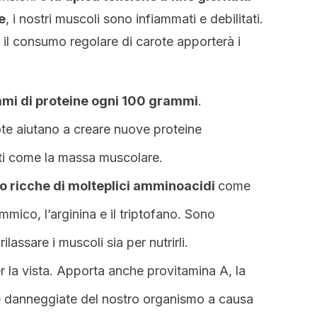
le
, i nostri muscoli sono infiammati e debilitati.
il consumo regolare di carote apporterà i
mmi di proteine ogni 100 grammi
.
ote aiutano a creare nuove proteine
uti come la massa muscolare.
no ricche di molteplici amminoacidi
come
ammico, l’arginina e il triptofano. Sono
ilassare i muscoli sia per nutrirli.
 la vista. Apporta anche provitamina A, la
ule danneggiate del nostro organismo a causa