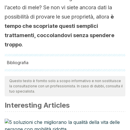
l’aceto di mele? Se non vi siete ancora dati la
possibilità di provare le sue proprietà, allora
è
tempo che scopriate questi semplici
trattamenti, coccolandovi senza spendere
troppo
.
Bibliografia
Tutte le fonti citate sono state esaminate a fondo dal nostro
team per garantirne la qualità, l'affidabilità, l'attualità e la
Questo testo è fornito solo a scopo informativo e non sostituisce
la consultazione con un professionista. In caso di dubbi, consulta il
validità. La bibliografia di questo articolo è stata considerata
tuo specialista.
affidabile e di precisione accademica o scientifica.
Interesting Articles
Vinegar: Medicinal Uses and Antiglycemic Effect