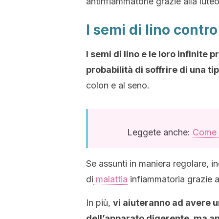
antinfiammatorie grazie alla luteol
I semi di lino contro
I semi di lino e le loro infinit
probabilità di soffrire di una t
colon e al seno.
Leggete anche:
Come i
Se assunti in maniera regolare, in
di
malattia
infiammatoria grazie al 
In più,
vi aiuteranno ad avere 
dell’apparato digerente, ma an