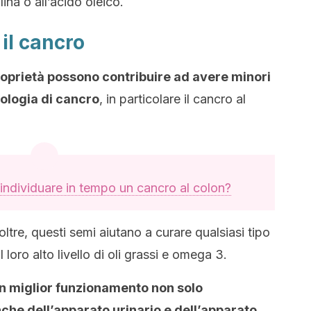
ina o all’acido oleico.
 il cancro
e proprietà possono contribuire ad avere minori
ipologia di cancro
, in particolare il cancro al
ndividuare in tempo un cancro al colon?
oltre, questi semi aiutano a curare qualsiasi tipo
loro alto livello di oli grassi e omega 3.
un miglior funzionamento non solo
che dell’apparato urinario e dell’apparato