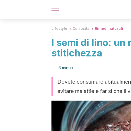
Lifestyle
Curiosità
Rimedi naturali
I semi di lino: un
stitichezza
3 minuti
Dovete consumare abitualmente 
evitare malattie e far si che i