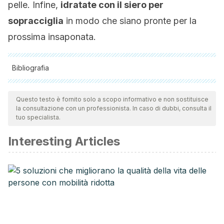
pelle. Infine,
idratate con il siero per
sopracciglia
in modo che siano pronte per la
prossima insaponata.
Bibliografia
Tutte le fonti citate sono state esaminate a fondo dal nostro
team per garantirne la qualità, l'affidabilità, l'attualità e la
Questo testo è fornito solo a scopo informativo e non sostituisce
la consultazione con un professionista. In caso di dubbi, consulta il
validità. La bibliografia di questo articolo è stata considerata
tuo specialista.
affidabile e di precisione accademica o scientifica.
Interesting Articles
Barrera Fernández de Córdova J. Estudio de factibilidad
para la producción, comercialización y exportación de
jabones artesanales de glicerina a los Estados Unidos.
Universidad Católica de Santiago de Guayaquil. Ecuador;
2017.
http://repositorio.ucsg.edu.ec/bitstream/3317/7435/1/T-