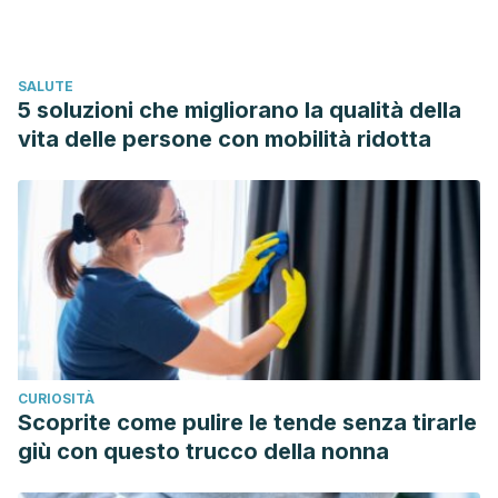
UCSG-PRE-ESP-CFI-303.pdf
CFR – Código de Regulaciones Federales Título 21.
Administración de Alimentos y Medicamentos. Estados
SALUTE
Unidos; 2022.
5 soluzioni che migliorano la qualità della
https://www.accessdata.fda.gov/scripts/cdrh/cfdocs/cfcfr/C
vita delle persone con mobilità ridotta
fr=182.1320&SearchTerm=glycerin
Sánchez V. Todo sobre tus cejas. Academia Española de
Dermatología y Venereología. España; 2014.
https://aedv.es/comunicacion/notas-de-prensa/todo-
sobre-tus-cejas/
Vimont C. Conozca los riesgos del embellecimiento de las
cejas y pestañas. Academia Americana de Oftalmología.
Estados Unidos; 2017. https://www.aao.org/salud-
CURIOSITÀ
ocular/noticias/tenir-las-cejas-y-las-pestanas-danar-su-
Scoprite come pulire le tende senza tirarle
vision
giù con questo trucco della nonna