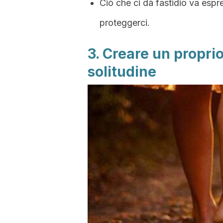
Ciò che ci dà fastidio va espre
proteggerci.
3. Creare un propri
solitudine