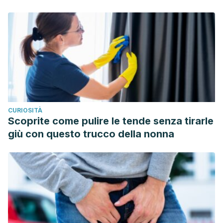
YH. Anti-inflammatory components of Chrysanthemum
indicum flowers. Bioorg Med Chem Lett. 2015 Jan
15;25(2):266-9. doi: 10.1016/j.bmcl.2014.11.054. Epub 2014
Nov 27. PMID: 25497988.
Wu TY, Khor TO, Saw CL, et al. Anti-inflammatory/Anti-
oxidative stress activities and differential regulation of
Nrf2-mediated genes by non-polar fractions of tea
Chrysanthemum zawadskii and licorice Glycyrrhiza
CURIOSITÀ
uralensis.
AAPS J
. 2011;13(1):1-13. doi:10.1208/s12248-010-
Scoprite come pulire le tende senza tirarle
9239-4
giù con questo trucco della nonna
Baek, J. M., Kim, J.-Y., Cheon, Y.-H., Park, S.-H., Ahn, S.-J.,
Yoon, K.-H., Oh, J., & Lee, M. S. (2014). Dual Effect
ofChrysanthemum indicumExtract to Stimulate Osteoblast
Differentiation and Inhibit Osteoclast Formation and
ResorptionIn Vitro. Evidence-Based Complementary and
Alternative Medicine, 2014, 1–13.