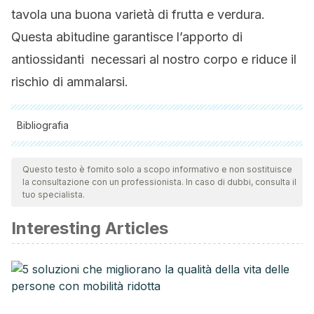
tavola una buona varietà di frutta e verdura.
Questa abitudine garantisce l’apporto di
antiossidanti necessari al nostro corpo e riduce il
rischio di ammalarsi.
Bibliografia
Tutte le fonti citate sono state esaminate a fondo dal nostro
team per garantirne la qualità, l'affidabilità, l'attualità e la
Questo testo è fornito solo a scopo informativo e non sostituisce
la consultazione con un professionista. In caso di dubbi, consulta il
validità. La bibliografia di questo articolo è stata considerata
tuo specialista.
affidabile e di precisione accademica o scientifica.
Interesting Articles
Kozlowska, A., & Szostak-Wegierek, D. (2014). Flavonoids-
food sources and health benefits.
Roczniki Państwowego
Zakładu Higieny
,
65
(2).
Pohl F., Lin PK., The potential use of plan natural products
and plant extracts with antioxidant properties for the