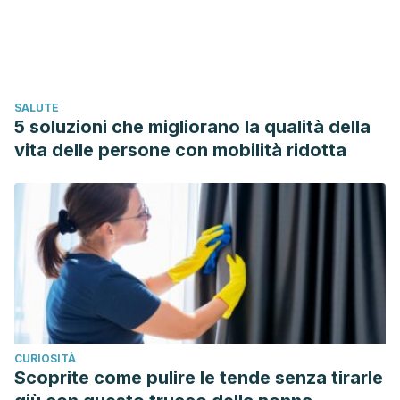
prevention/treatment of neurodegenerative diseases: in
vitro, in vivo and clinical trials. Molecules, 2018. 23 (12):
3283.
Carr AC., Maggini S., Vitamin C and immune function.
SALUTE
Nutrients, 2017. 9 (11): 1211.
5 soluzioni che migliorano la qualità della
vita delle persone con mobilità ridotta
CURIOSITÀ
Scoprite come pulire le tende senza tirarle