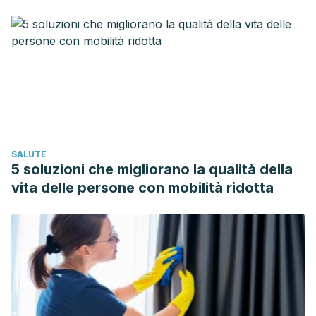
C., … & Murray, C.
(2014). The global burden of low back
pain: estimates from the Global Burden of Disease 2010
study.
Annals of the rheumatic diseases
,
73
(6), 968-974.
https://ard.bmj.com/content/73/6/968
Relievant Medsystems.
(n.d.). The Intracept Procedure
targets the basivertebral nerve for the relief of chronic
vertebrogenic low back pain.
https://www.relievant.com/intracept-procedure/
SALUTE
Public Health Service.
(2016). Intracept Intraosseous
5 soluzioni che migliorano la qualità della
Nerve Ablation System
vita delle persone con mobilità ridotta
https://www.accessdata.fda.gov/cdrh_docs/pdf15/K153272.pd
Fras, C., Kravetz, P., Mody, D. R., & Heggeness, M. H.
(2003). Substance P–containing nerves within the human
vertebral body: an immunohistochemical study of the
basivertebral nerve.
The Spine Journal
,
3
(1), 63-67.
https://www.sciencedirect.com/science/article/abs/pii/S152