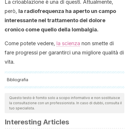
La crioablazione è una di questi. Attualmente,
però,
la radiofrequenza ha aperto un campo
interessante nel trattamento del dolore
cronico come quello della lombalgia.
Come potete vedere,
la scienza
non smette di
fare progressi per garantirci una migliore qualità di
vita.
Bibliografia
Tutte le fonti citate sono state esaminate a fondo dal nostro
team per garantirne la qualità, l'affidabilità, l'attualità e la
Questo testo è fornito solo a scopo informativo e non sostituisce
la consultazione con un professionista. In caso di dubbi, consulta il
validità. La bibliografia di questo articolo è stata considerata
tuo specialista.
affidabile e di precisione accademica o scientifica.
Interesting Articles
Hoy, D., March, L., Brooks, P., Blyth, F., Woolf, A., Bain,