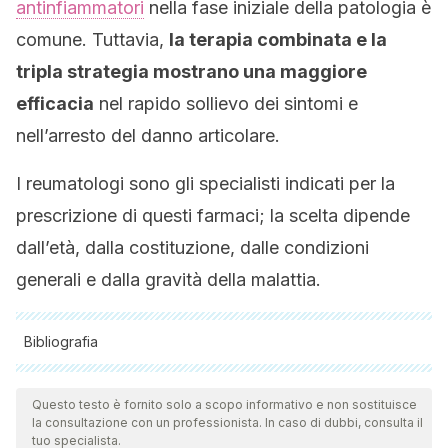
antinfiammatori
nella fase iniziale della patologia è
comune. Tuttavia,
la terapia combinata e la
tripla strategia mostrano una maggiore
efficacia
nel rapido sollievo dei sintomi e
nell’arresto del danno articolare.
I reumatologi sono gli specialisti indicati per la
prescrizione di questi farmaci; la scelta dipende
dall’età, dalla costituzione, dalle condizioni
generali e dalla gravità della malattia.
Bibliografia
Tutte le fonti citate sono state esaminate a fondo dal nostro
team per garantirne la qualità, l'affidabilità, l'attualità e la
Questo testo è fornito solo a scopo informativo e non sostituisce
la consultazione con un professionista. In caso di dubbi, consulta il
validità. La bibliografia di questo articolo è stata considerata
tuo specialista.