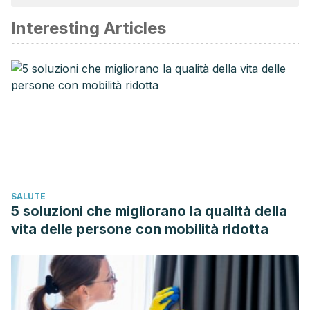
affidabile e di precisione accademica o scientifica.
Interesting Articles
Massardo Loreto. Artritis reumatoide temprana. Rev. méd.
Chile. 2008; 136( 11 ): 1468-1475.
Secco A, Alfie V, Espinola N, Bardach A. Epidemiología, uso
de recursos y costos de la artritis reumatoidea en
Argentina. Revista Peruana de Medicina Experimental y
Salud Pública. 2020;37(3):532-40.
Abásolo Alcázar L. Triple terapia en la artritis reumatoide.
Reumatología Clínica. 2014;10(5):275-277.
Moreland LW, O’Dell JR, Paulus HE, Curtis JR, et al. A
SALUTE
randomized comparative effectiveness study of oral triple
5 soluzioni che migliorano la qualità della
therapy versus etanercept plus methotrexate in early
vita delle persone con mobilità ridotta
aggressive rheumatoid arthritis: the treatment of Early
Aggressive Rheumatoid Arthritis Trial. Arthritis Rheum. 2012
Sep;64(9):2824-35.
De Jong PH, Quax RA, Huisman M, Gerards, et al.