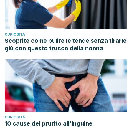
Response to glucocorticoids at 2 weeks predicts the
effectiveness of DMARD induction therapy at 3 months:
post hoc analyses from the tREACH study. Ann Rheum Dis.
2013 Oct;72(10):1659-63.
CURIOSITÀ
Mulero Mendoza J. Tratamiento de la artritis reumatoide.
Scoprite come pulire le tende senza tirarle
Revista Clínica Española. 2004; 204(5): 273-282.
giù con questo trucco della nonna
CURIOSITÀ
10 cause del prurito all'inguine