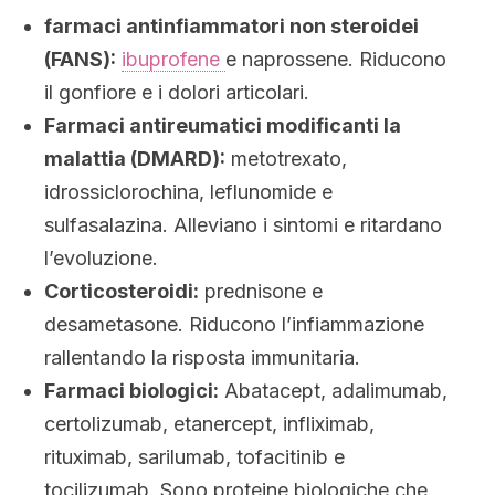
farmaci antinfiammatori non steroidei
(FANS):
ibuprofene
e naprossene. Riducono
il gonfiore e i dolori articolari.
Farmaci antireumatici modificanti la
malattia (DMARD):
metotrexato,
idrossiclorochina, leflunomide e
sulfasalazina. Alleviano i sintomi e ritardano
l’evoluzione.
Corticosteroidi:
prednisone e
desametasone. Riducono l’infiammazione
rallentando la risposta immunitaria.
Farmaci biologici:
Abatacept, adalimumab,
certolizumab, etanercept, infliximab,
rituximab, sarilumab, tofacitinib e
tocilizumab. Sono proteine biologiche che