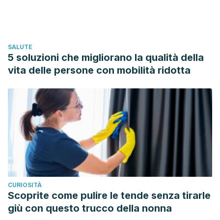
Contracepción hormonal y sistema cardiovascular
[Internet]. [cited 2020 May 10]. Available from:
https://www.scielo.br/scielo.php?pid=S0066-
SALUTE
782X2011000400021&script=sci_arttext&tlng=es
5 soluzioni che migliorano la qualità della
Amado JA, Flórez J. I. CONCEPTOS FUNDAMENTALES 1.
vita delle persone con mobilità ridotta
Diferenciación gonadal y sexual 50 Hormonas sexuales:
estrógenos, gestágenos, andrógenos y anticonceptivos
hormonales.
CURIOSITÀ
Scoprite come pulire le tende senza tirarle
giù con questo trucco della nonna