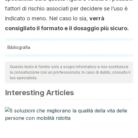
fattori di rischio associati per decidere se l’uso è
indicato o meno. Nel caso lo sia,
verrà
consigliato il formato e il dosaggio più sicuro.
Bibliografia
Tutte le fonti citate sono state esaminate a fondo dal nostro
team per garantirne la qualità, l'affidabilità, l'attualità e la
Questo testo è fornito solo a scopo informativo e non sostituisce
la consultazione con un professionista. In caso di dubbi, consulta il
validità. La bibliografia di questo articolo è stata considerata
tuo specialista.
affidabile e di precisione accademica o scientifica.
Interesting Articles
Jordi Fontcuberta C. Trombosis en la mujer Aspectos
prácticos.
Brito MB, Nobre F, Vieira CS. Hormonal contraception and
cardiovascular system. Vol. 96, Arquivos Brasileiros de
Cardiologia. Arquivos Brasileiros de Cardiologia; 2011. p.
e81–9.