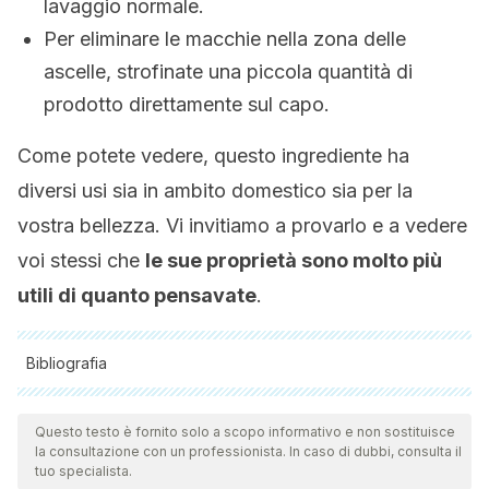
lavaggio normale.
Per eliminare le macchie nella zona delle
ascelle, strofinate una piccola quantità di
prodotto direttamente sul capo.
Come potete vedere, questo ingrediente ha
diversi usi sia in ambito domestico sia per la
vostra bellezza. Vi invitiamo a provarlo e a vedere
voi stessi che
le sue proprietà sono molto più
utili di quanto pensavate
.
Bibliografia
Tutte le fonti citate sono state esaminate a fondo dal nostro
team per garantirne la qualità, l'affidabilità, l'attualità e la
Questo testo è fornito solo a scopo informativo e non sostituisce
la consultazione con un professionista. In caso di dubbi, consulta il
validità. La bibliografia di questo articolo è stata considerata
tuo specialista.
affidabile e di precisione accademica o scientifica.