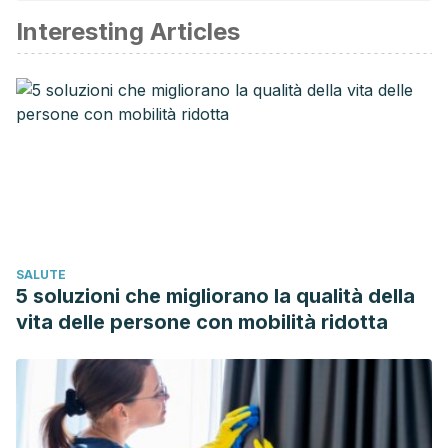
Interesting Articles
Hydrogen Peroxide is Scavenged by Ascorbate-specific
Peroxidase in Spinach Chloroplasts. (2017). Plant and Cell
Physiology.
https://doi.org/10.1093/oxfordjournals.pcp.a076232
Acharya, T. (2013). Catalase test: principle, uses,
procedure and results – microbeonline.
Paumann-Page, M., Furtmüller, P. G., Hofbauer, S., Paton, L.
N., Obinger, C., & Kettle, A. J. (2013). Inactivation of human
myeloperoxidase by hydrogen peroxide. Archives of
SALUTE
Biochemistry and Biophysics.
5 soluzioni che migliorano la qualità della
https://doi.org/10.1016/j.abb.2013.09.004
vita delle persone con mobilità ridotta
Whitney King, D. (1998). Role of carbonate speciation on
the oxidation rate of Fe(II) in aquatic systems.
Environmental Science and Technology.
https://doi.org/10.1021/es980206o