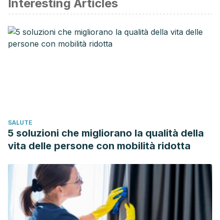
Interesting Articles
Araújo, Natalúcia Matos, and Sonia Maria Junqueira
Vasconcellos de Oliveira. “The use of liquid petroleum jelly
in the prevention of perineal lacerations during
birth.”
Revista latino-americana de enfermagem
16.3 (2008):
375-381.
Fuertes, Alejandro Villa. “Verrugas plantares: tratamiento
con ácido monocloroacético y vaselina salicílica.”
El
Peu
27.2 (2007): 107-112.
Grabois, Florencia S., et al. “Tratamiento con vaselina
SALUTE
estéril para lesión por extravasación en un
5 soluzioni che migliorano la qualità della
prematuro.”
Archivos argentinos de pediatría
106.6 (2008):
vita delle persone con mobilità ridotta
533-535.