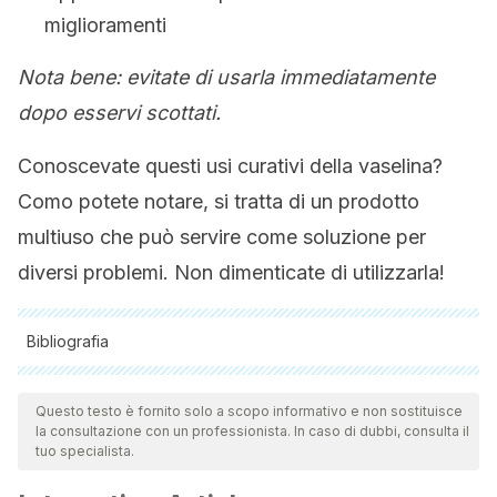
miglioramenti
Nota bene: evitate di usarla immediatamente
dopo esservi scottati.
Conoscevate questi usi curativi della vaselina?
Como potete notare, si tratta di un prodotto
multiuso che può servire come soluzione per
diversi problemi. Non dimenticate di utilizzarla!
Bibliografia
Tutte le fonti citate sono state esaminate a fondo dal nostro
team per garantirne la qualità, l'affidabilità, l'attualità e la
Questo testo è fornito solo a scopo informativo e non sostituisce
la consultazione con un professionista. In caso di dubbi, consulta il
validità. La bibliografia di questo articolo è stata considerata
tuo specialista.
affidabile e di precisione accademica o scientifica.