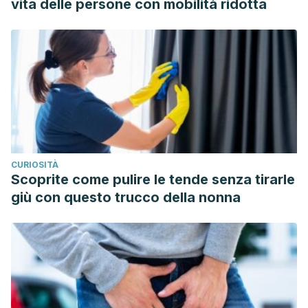
vita delle persone con mobilità ridotta
29865879.
Fernandes F , Pereira E , Círić A , Soković M , Calhelha RC ,
Barros L , Ferreira ICFR . Ocimum basilicum var.
purpurascens leaves (red rubin basil): a source of
bioactive compounds and natural pigments for the food
industry. Food Funct. 2019 Jun 19;10(6):3161-3171. doi:
10.1039/c9fo00578a. PMID: 31120462.
Zabaras D, Wyllie SG. The Effect of Mechanical Wounding
CURIOSITÀ
on the Composition of Essential Oil from
Ocimum
Scoprite come pulire le tende senza tirarle
Minimum
L. Leaves.
Molecules
. 2001;6(2):79-86. Published
giù con questo trucco della nonna
2001 Jan 16. doi:10.3390/60100079