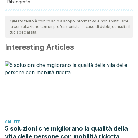
Bibliografia
Tutte le fonti citate sono state esaminate a fondo dal nostro
team per garantirne la qualità, l'affidabilità, l'attualità e la
Questo testo è fornito solo a scopo informativo e non sostituisce
la consultazione con un professionista. In caso di dubbi, consulta il
validità. La bibliografia di questo articolo è stata considerata
tuo specialista.
affidabile e di precisione accademica o scientifica.
Interesting Articles
Teres, J. (1983). VASOPRESINA.
Gastroenterologia y
Hepatologia
.
Carrillo, R., Carvajal, R., & Hernandez, C. (2003).
Vasopresina: una nueva alternativa terapéutica en el
enfermo grave.
Revista de La Asociacion Mexicana de
Medicina Critica y Terapia Intensiva
.
González Chon, O., & García López, S. M. del C. (2002).
Vasopresina: Usos en la práctica cardiovascular.
Archivos
de Cardiologia de Mexico
.
SALUTE
5 soluzioni che migliorano la qualità della
vita delle persone con mobilità ridotta