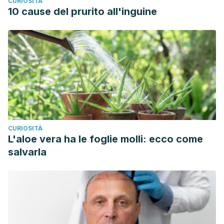
CURIOSITÀ
estudio de casos y controles. https://www.elsevier.es/es-
10 cause del prurito all'inguine
revista-neurologia-295-avance-resumen-la-
autopercepcion-del-estres-psicologico-
S0213485317303572
CURIOSITÀ
L'aloe vera ha le foglie molli: ecco come
salvarla