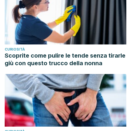
http://scielo.isciii.es/scielo.php?
script=sci_arttext&pid=S1135-57272005000200001
Nilton Custodio., Lira, David. (2018). Los trastornos del
sueño y su compleja relación con las funciones cognitivas.
http://www.scielo.org.pe/scielo.php?
script=sci_arttext&pid=S0034-85972018000100004
CURIOSITÀ
VV.AA. (2015).Azúcares adicionados a los alimentos:
Scoprite come pulire le tende senza tirarle
efectos en la salud y regulación mundial. Revisión de la
giù con questo trucco della nonna
literatura.
http://www.scielo.org.co/pdf/rfmun/v64n2/v64n2a17.pdf
VV.AA. (2014). Principales daños sanitarios y sociales
relacionados con el consumo de alcohol.
http://scielo.isciii.es/scielo.php?
script=sci_arttext&pid=S1135-57272014000400004
VV.AA. (2017). La autopercepción del estrés psicológico se
asocia con el ataque isquémico transitorio e ictus minor. Un