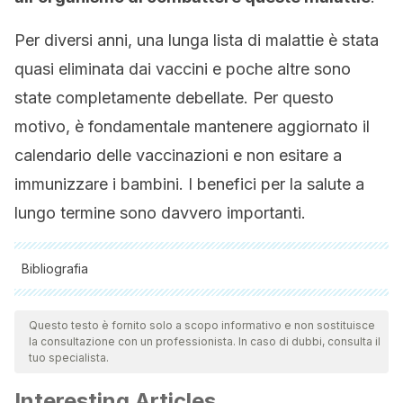
Per diversi anni, una lunga lista di malattie è stata
quasi eliminata dai vaccini e poche altre sono
state completamente debellate. Per questo
motivo, è fondamentale mantenere aggiornato il
calendario delle vaccinazioni e non esitare a
immunizzare i bambini. I benefici per la salute a
lungo termine sono davvero importanti.
Bibliografia
Tutte le fonti citate sono state esaminate a fondo dal nostro
team per garantirne la qualità, l'affidabilità, l'attualità e la
Questo testo è fornito solo a scopo informativo e non sostituisce
la consultazione con un professionista. In caso di dubbi, consulta il
validità. La bibliografia di questo articolo è stata considerata
tuo specialista.
affidabile e di precisione accademica o scientifica.
Interesting Articles
Cué M. Erradicación de la poliomielitis. Rev Cubana Farm.