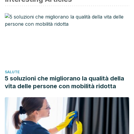
2000 ; 34( 3 ): 221-224.
Ortiz L, Tamames S. La gripe y las vacunas frente a la
gripe: presente y futuro. Rev Pediatr Aten Primaria. 2014 ;
16( 63 ): 253-258.
Herrera J, Badilla García J. Hepatitis A. Med. leg. Costa
Rica. 2019 ; 36( 2 ): 101-107.
Delpiano L, Astroza L, Toro J. Sarampión: la enfermedad,
epidemiología, historia y los programas de vacunación en
SALUTE
Chile. Rev. chil. infectol. 2015; 32( 4 ): 417-429.
5 soluzioni che migliorano la qualità della
Navas T, Calatroni I. Estado actual de la vacunación en
vita delle persone con mobilità ridotta
adultos y grupos especiales. Gac Méd Caracas. 2008; 116(
3 ): 181-182.
Vázquez M, Cravioto P, Galván F, Guarneros D, et al.
Varicela y herpes zóster: retos para la salud pública. Salud
Pública de México. 2017; 59(6):650.