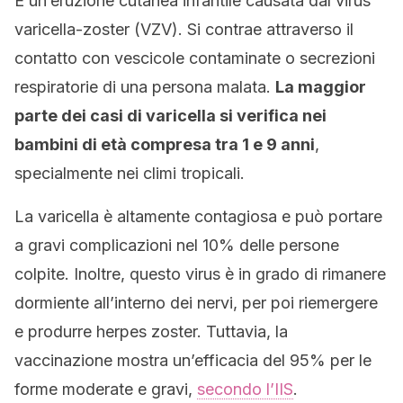
È un’eruzione cutanea infantile causata dal virus
varicella-zoster (VZV). Si contrae attraverso il
contatto con vescicole contaminate o secrezioni
respiratorie di una persona malata.
La maggior
parte dei casi di varicella si verifica nei
bambini di età compresa tra 1 e 9 anni
,
specialmente nei climi tropicali.
La varicella è altamente contagiosa e può portare
a gravi complicazioni nel 10% delle persone
colpite. Inoltre, questo virus è in grado di rimanere
dormiente all’interno dei nervi, per poi riemergere
e produrre herpes zoster. Tuttavia, la
vaccinazione mostra un’efficacia del 95% per le
forme moderate e gravi,
secondo l’IIS
.