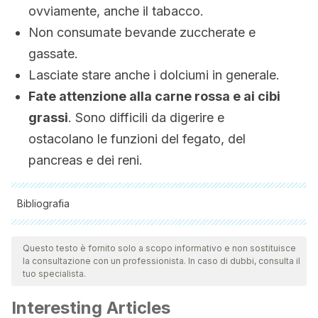
ovviamente, anche il tabacco.
Non consumate bevande zuccherate e
gassate.
Lasciate stare anche i dolciumi in generale.
Fate attenzione alla carne rossa e ai cibi
grassi
. Sono difficili da digerire e
ostacolano le funzioni del fegato, del
pancreas e dei reni.
Bibliografia
Tutte le fonti citate sono state esaminate a fondo dal nostro
team per garantirne la qualità, l'affidabilità, l'attualità e la
Questo testo è fornito solo a scopo informativo e non sostituisce
la consultazione con un professionista. In caso di dubbi, consulta il
validità. La bibliografia di questo articolo è stata considerata
tuo specialista.
affidabile e di precisione accademica o scientifica.
Interesting Articles
Rouviere, H., & Delmas, A. (2005). Anatomia del Higado. In