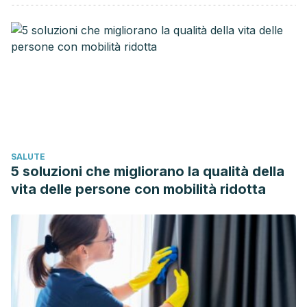
Anatomia Humana Descriptiva, Topografica y Funcional.
Fundación Norteamericana de Riñón y Urología. (2001). Los
Riñones y su Funcionamiento. Fundación Norteamericana
de Riñón y Urología.
Zhou, Q., & Melton, D. A. (2018). Pancreas regeneration.
Nature. https://doi.org/10.1038/s41586-018-0088-0
SALUTE
5 soluzioni che migliorano la qualità della
vita delle persone con mobilità ridotta