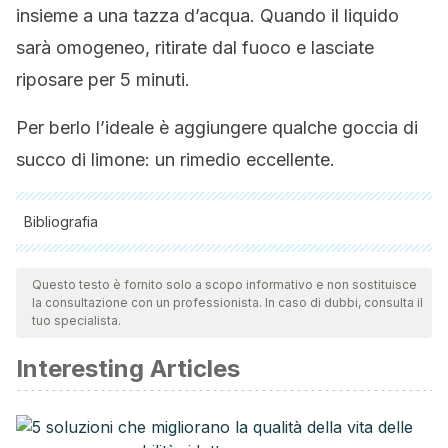
insieme a una tazza d’acqua. Quando il liquido
sarà omogeneo, ritirate dal fuoco e lasciate
riposare per 5 minuti.
Per berlo l’ideale è aggiungere qualche goccia di
succo di limone: un rimedio eccellente.
Bibliografia
Tutte le fonti citate sono state esaminate a fondo dal nostro
team per garantirne la qualità, l'affidabilità, l'attualità e la
Questo testo è fornito solo a scopo informativo e non sostituisce
la consultazione con un professionista. In caso di dubbi, consulta il
validità. La bibliografia di questo articolo è stata considerata
tuo specialista.
affidabile e di precisione accademica o scientifica.
Interesting Articles
Schütz, K., Carle, R., & Schieber, A. (2006). Taraxacum-A
review on its phytochemical and pharmacological profile.
Journal of Ethnopharmacology.