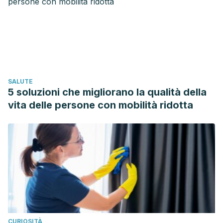
https://doi.org/10.1016/j.jep.2006.07.021
Dat, A. D., Poon, F., Pham, K. B. T., & Doust, J. (2014). Aloe vera
for treating acute and chronic wounds. Sao Paulo Medical
Journal. https://doi.org/10.1590/1516-3180.20141326T1
Fatemeh Fathiazad. (2011). A review on Hyssopus officinalis L.:
Composition and biological activities. African Journal of
SALUTE
Microbiology Research. https://doi.org/10.5897/AJPP11.527
5 soluzioni che migliorano la qualità della
Upton, R. (2013). Stinging nettles leaf (Urtica dioica L.):
vita delle persone con mobilità ridotta
Extraordinary vegetable medicine. Journal of Herbal Medicine.
https://doi.org/10.1016/j.hermed.2012.11.001
CURIOSITÀ