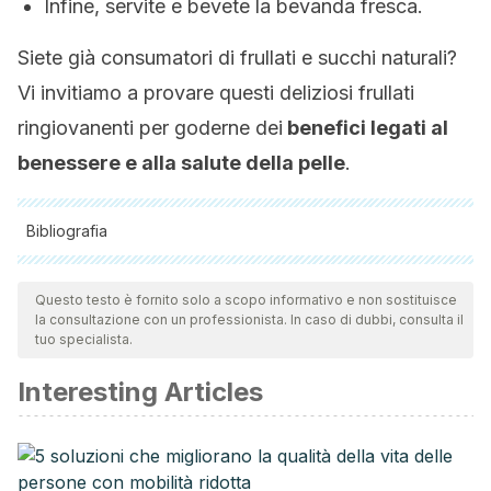
Infine, servite e bevete la bevanda fresca.
Siete già consumatori di frullati e succhi naturali?
Vi invitiamo a provare questi deliziosi frullati
ringiovanenti per goderne dei
benefici legati al
benessere e alla salute della pelle
.
Bibliografia
Tutte le fonti citate sono state esaminate a fondo dal nostro
team per garantirne la qualità, l'affidabilità, l'attualità e la
Questo testo è fornito solo a scopo informativo e non sostituisce
la consultazione con un professionista. In caso di dubbi, consulta il
validità. La bibliografia di questo articolo è stata considerata
tuo specialista.
affidabile e di precisione accademica o scientifica.
Interesting Articles
Fernández, I. (2015).
Rejuvenece: con los consejos de la
Dra. Isabel Fernández Dominguez
. CALIGRAMA.
Millidge, J. (2006).
El libro de los zumos y batidos
.
Ediciones Robinbook.