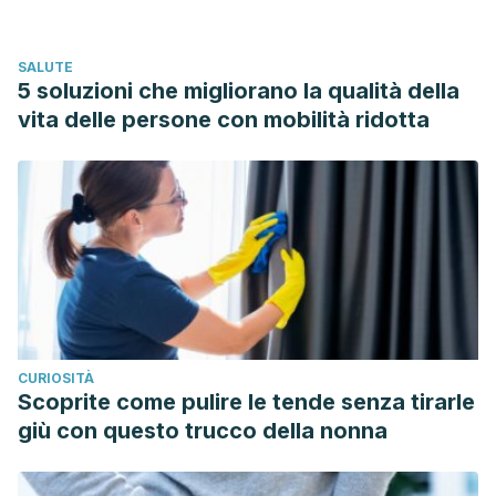
Efecto in vitro del ácido acético y ácido cítrico sobre
adultos y larvas de la garrapata Rhipicephalus microplus
SALUTE
(Acari: Ixodidae).
Revista del Colegio de Médicos
5 soluzioni che migliorano la qualità della
Veterinarios del Estado Lara
, 47.
vita delle persone con mobilità ridotta
https://www.researchgate.net/profile/Nohemi_Jumbo_Benitez
de-calidad-de-leche-cruda-en-la-parroquia-Zumbi-
provincia-de-Zamora-Chinchipe.pdf#page=47
Stjernberg, L., & Berglund, J.
(2000). Garlic as an insect
repellent.
JAMA
,
284
(7), 831-831.
https://jamanetwork.com/journals/jama/article-
abstract/1030915
CURIOSITÀ
Scoprite come pulire le tende senza tirarle
giù con questo trucco della nonna