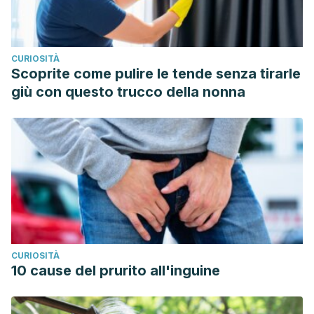
Induced Nephrotoxicity in Rats: Role of Inhibitory Effect on
Inflammatory and Apoptotic Pathways.
Dose-Response,
17
(3).
CURIOSITÀ
https://journals.sagepub.com/doi/10.1177/1559325819874897
Scoprite come pulire le tende senza tirarle
Boeing, T., Garcia Tafarelo Moreno, K., Gasparotto Junior,
giù con questo trucco della nonna
A., Mota da Silva, L., & de Souza, P. (2021). Phytochemistry
and Pharmacology of the Genus Equisetum (Equisetaceae):
A Narrative Review of the Species with Therapeutic
Potential for Kidney Diseases.
Evidence-Based
Complementary and Alternative Medicine, 2021
, 6658434.
https://www.hindawi.com/journals/ecam/2021/6658434/
Chen, Y. Q., Chen, H. Y., Tang, Q. Q., Li, Y. F., Liu, X. S., Lu, F.
H., & Gu, Y. Y. (2022). Protective effect of quercetin on
CURIOSITÀ
kidney diseases: From chemistry to herbal
10 cause del prurito all'inguine
medicines.
Frontiers in Pharmacology
,
13
, 968226.
https://pubmed.ncbi.nlm.nih.gov/36120321/