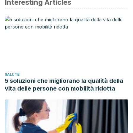
Interesting Articles
Ajmera, P., Kalani, S., & Sharma, L. (2019). Parsley-benefits
& side effects on health.
International Journal of Physiology,
Nutrition and Physical Education, 4
(1), 1236-1242.
https://www.journalofsports.com/archives/2019/vol4/issue1/4-
1-308
Alkuraishy, H. M., Al-Gareeb, A. I., & Al-Naimi, M. S. (2019).
Pomegranate protects renal proximal tubules during
gentamicin induced-nephrotoxicity in rats.
Journal of
Contemporary Medical Sciences, 5
(1), 35–40.
SALUTE
https://www.jocms.org/index.php/jcms/article/view/522
5 soluzioni che migliorano la qualità della
Baer, P. C., Koch, B., & Geiger, H. (2020). Kidney
vita delle persone con mobilità ridotta
inflammation, injury and regeneration.
International Journal
of Molecular Sciences
,
21
(3), 1164.
https://www.mdpi.com/1422-0067/21/3/1164
Badr, A., Fouad, D., & Attia, H. (2019). Insights Into Protective
Mechanisms of Dandelion Leaf Extract Against Cisplatin-