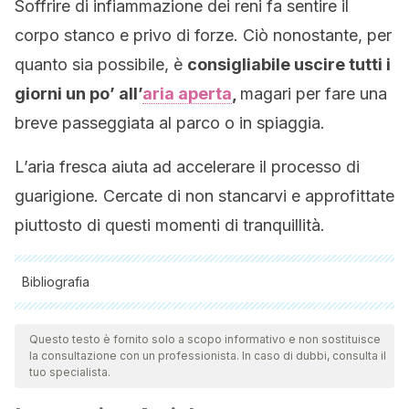
Soffrire di infiammazione dei reni fa sentire il
corpo stanco e privo di forze. Ciò nonostante, per
quanto sia possibile, è
consigliabile uscire tutti i
giorni un po’ all’
aria aperta
,
magari per fare una
breve passeggiata al parco o in spiaggia.
L’aria fresca aiuta ad accelerare il processo di
guarigione. Cercate di non stancarvi e approfittate
piuttosto di questi momenti di tranquillità.
Bibliografia
Tutte le fonti citate sono state esaminate a fondo dal nostro
team per garantirne la qualità, l'affidabilità, l'attualità e la
Questo testo è fornito solo a scopo informativo e non sostituisce
la consultazione con un professionista. In caso di dubbi, consulta il
validità. La bibliografia di questo articolo è stata considerata
tuo specialista.
affidabile e di precisione accademica o scientifica.