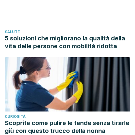
https://doi.org/10.1016/j.det.2012.08.015
Rushton, D. H. (2002). Nutritional factors and hair loss.
Clinical and Experimental Dermatology.
https://doi.org/10.1046/j.1365-2230.2002.01076.x
SALUTE
5 soluzioni che migliorano la qualità della
vita delle persone con mobilità ridotta
CURIOSITÀ
Scoprite come pulire le tende senza tirarle
giù con questo trucco della nonna