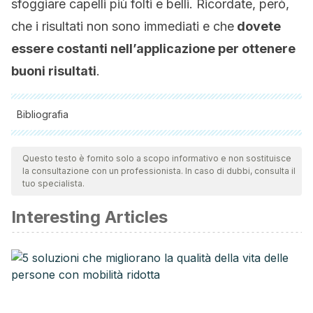
sfoggiare capelli più folti e belli. Ricordate, però,
che i risultati non sono immediati e che
dovete
essere costanti nell’applicazione per ottenere
buoni risultati
.
Bibliografia
Tutte le fonti citate sono state esaminate a fondo dal nostro
team per garantirne la qualità, l'affidabilità, l'attualità e la
Questo testo è fornito solo a scopo informativo e non sostituisce
la consultazione con un professionista. In caso di dubbi, consulta il
validità. La bibliografia di questo articolo è stata considerata
tuo specialista.
affidabile e di precisione accademica o scientifica.
Interesting Articles
Goldberg, L. J., & Lenzy, Y. (2010). Nutrition and hair. Clinics
in Dermatology.
https://doi.org/10.1016/j.clindermatol.2010.03.038
Finner, A. M. (2013). Nutrition and Hair. Deficiencies and
Supplements. Dermatologic Clinics.