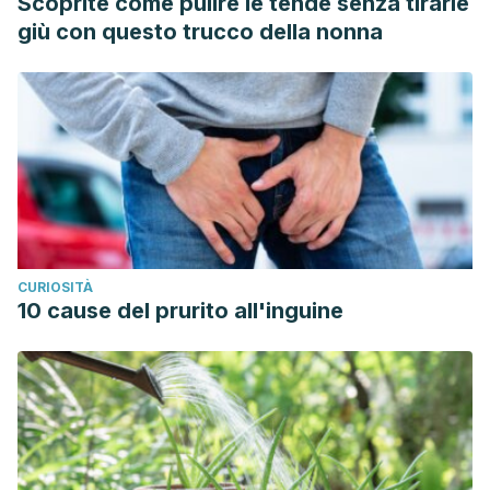
Scoprite come pulire le tende senza tirarle
CYP1A2, CYP2A6, Xanthine Oxidase, N-acetyltranferase-2
giù con questo trucco della nonna
and UDP-glucuronosyltransferases-1A1/1A6 in healthy
volunteers. Begas E, Tsioutsiouliti A, Kouvaras E,
Haroutounian SA, Kasiotis KM, Kouretas D, Asprodini E.
https://www.ncbi.nlm.nih.gov/pubmed/28011360
Mansour MS, Ni YM, Roberts AL, Kelleman M,
Roychoudhury A, St-Onge MP. Ginger consumption
enhances the thermic effect of food and promotes feelings
of satiety without affecting metabolic and hormonal
CURIOSITÀ
parameters in overweight men: a pilot study.
Metabolism
.
10 cause del prurito all'inguine
2012;61(10):1347–1352. doi:10.1016/j.metabol.2012.03.016