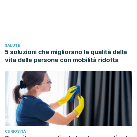
and hormonal parameters in overweight men: a pilot study.
Metabolism: clinical and experimental
,
61
(10), 1347-52.
Mikaili P, Mojaverrostami S, Moloudizargari M,
Aghajanshakeri S. Pharmacological and therapeutic effects
of Mentha Longifolia L. and its main constituent,
SALUTE
menthol.
Anc Sci Life
. 2013;33(2):131–138. doi:10.4103/0257-
5 soluzioni che migliorano la qualità della
7941.139059
vita delle persone con mobilità ridotta
https://www.ncbi.nlm.nih.gov/pmc/articles/PMC3408800/
The effects of ginger intake on weight loss and metabolic
profiles among overweight and obese subjects: A
systematic review and meta-analysis of randomized
controlled trials (2018). Maharlouei N, Tabrizi R, Lankarani
KB, Rezaianzadeh A, Akbari M, Kolahdooz F, Rahimi M,
Keneshlou F, Asemi Z.
https://www.ncbi.nlm.nih.gov/pubmed/29393665
CURIOSITÀ
Effects of peppermint tea consumption on the activities of