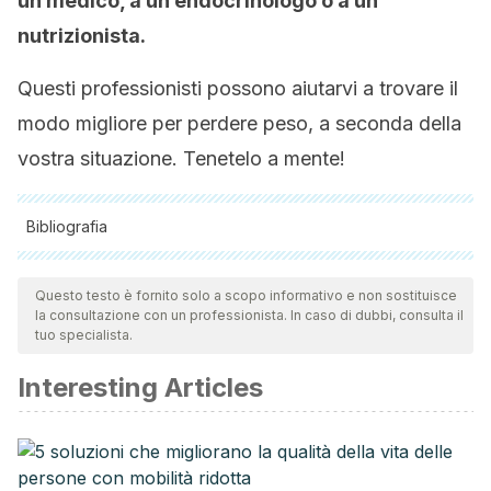
un medico, a un endocrinologo o a un
nutrizionista.
Questi professionisti possono aiutarvi a trovare il
modo migliore per perdere peso, a seconda della
vostra situazione. Tenetelo a mente!
Bibliografia
Tutte le fonti citate sono state esaminate a fondo dal nostro
team per garantirne la qualità, l'affidabilità, l'attualità e la
Questo testo è fornito solo a scopo informativo e non sostituisce
la consultazione con un professionista. In caso di dubbi, consulta il
validità. La bibliografia di questo articolo è stata considerata
tuo specialista.
affidabile e di precisione accademica o scientifica.
Interesting Articles
Mansour, M. S., Ni, Y. M., Roberts, A. L., Kelleman, M.,
Roychoudhury, A., & St-Onge, M. P. (2012). Ginger
consumption enhances the thermic effect of food and
promotes feelings of satiety without affecting metabolic