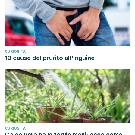
CURIOSITÀ
10 cause del prurito all'inguine
CURIOSITÀ
L'aloe vera ha le foglie molli: ecco come